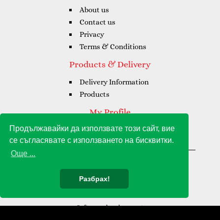
About us
Contact us
Privacy
Terms & Conditions
Products & Delivery
Delivery Information
Products
My Profile
Продължавайки да използвате този сайт, вие
My Profile
се съгласявате с използването на бисквитки.
My Orders
Още ...
Gioia Amore Grande © 2021 - 2026
Разбрах!
Software development