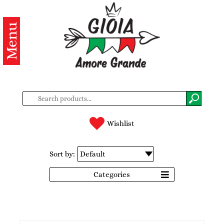
Menu
Categories
Products
About
us
Contacts
Wishlist
Log
Sort by:
in
Categories
Register
BG
EN