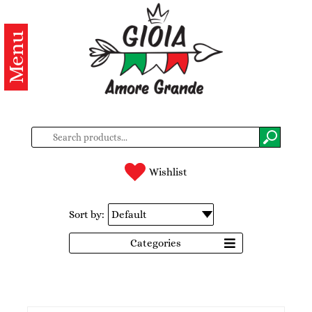
Menu
Categories
Products
About
us
Contacts
Wishlist
Log
Sort by:
in
Categories
Register
BG
EN