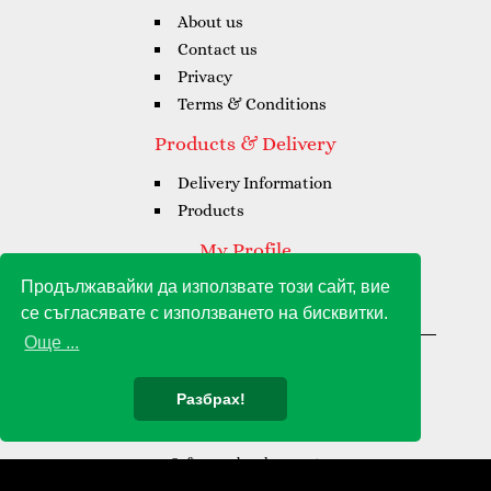
About us
Contact us
Privacy
Terms & Conditions
Products & Delivery
Delivery Information
Products
My Profile
Продължавайки да използвате този сайт, вие
My Profile
се съгласявате с използването на бисквитки.
My Orders
Още ...
Gioia Amore Grande © 2021 - 2026
Разбрах!
Software development