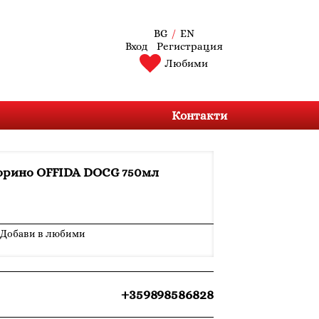
BG
/
EN
Вход
Регистрация
Любими
Контакти
орино OFFIDA DOCG 750мл
Добави в любими
+359898586828