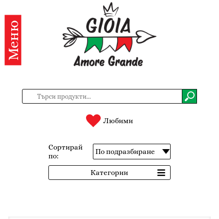
Меню
Категории
Продукти
За
нас
Контакти
Любими
Вход
Сортирай
по:
Регистрация
Категории
BG
EN