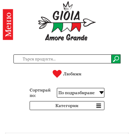
Меню
Категории
Продукти
За
нас
Контакти
Любими
Вход
Сортирай
по:
Регистрация
Категории
BG
EN