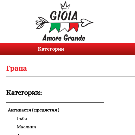
Категории
Продукти
Категории
За
нас
Грапа
Контакти
Вход
Категории:
Регистрация
Антипасти ( предястия )
BG
EN
Гъби
Маслини