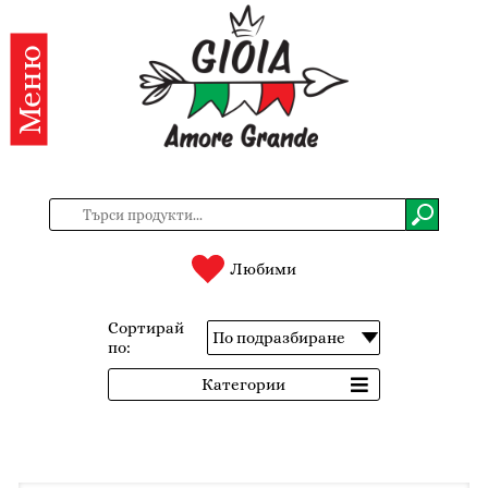
Меню
Категории
Продукти
За
нас
Контакти
Любими
Вход
Сортирай
по:
Регистрация
Категории
BG
EN