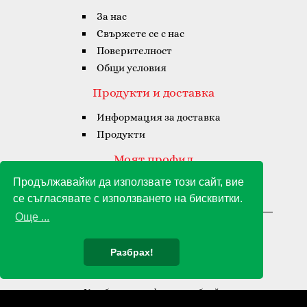
За нас
Свържете се с нас
Поверителност
Общи условия
Продукти и доставка
Информация за доставка
Продукти
Моят профил
Продължавайки да използвате този сайт, вие
Моят профил
се съгласявате с използването на бисквитки.
Хронология на поръчките
Още ...
Джоя Аморе Гранде © 2021 - 2026
Разбрах!
Изработка на софтуер и уеб сайт