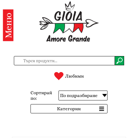
Меню
Категории
Продукти
За
нас
Контакти
Любими
Вход
Сортирай
по:
Регистрация
Категории
BG
EN