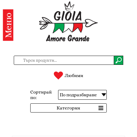
Меню
Категории
Продукти
За
нас
Контакти
Любими
Вход
Сортирай
по:
Регистрация
Категории
BG
EN