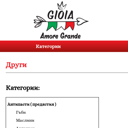
Категории
Продукти
Категории
За
нас
Други
Контакти
Вход
Категории:
Регистрация
Антипасти ( предястия )
BG
EN
Гъби
Маслини