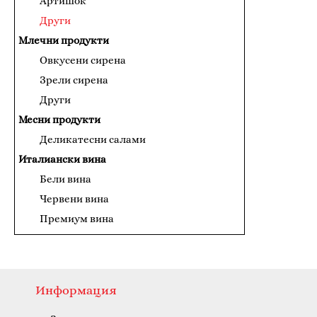
Артишок
Други
Млечни продукти
Овкусени сирена
Зрели сирена
Други
Месни продукти
Деликатесни салами
Италиански вина
Бели вина
Червени вина
Премиум вина
Консервирани продукти и сосове
Доматени пюрета
Сосове за паста
Информация
Рибни продукти