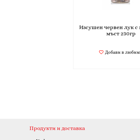
Изсушен червен лук с 
мъст 230гр
Добави в люби
Продукти и доставка