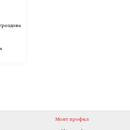
гроздова
ми
Моят профил