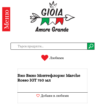
Меню
Категории
Продукти
За
нас
Контакти
Любими
Вход
Био Вино Монтефлорис Marche
Регистрация
Rosso IGT 750 мл
BG
EN
Добави в любими