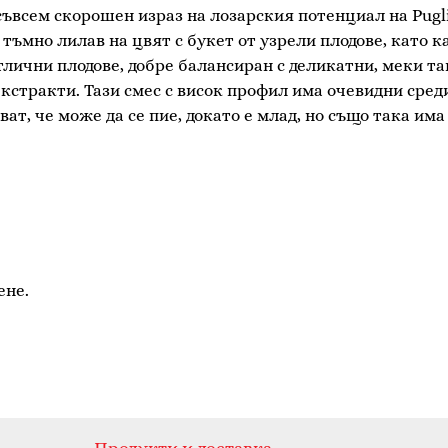
съвсем скорошен израз на лозарския потенциал на Pugl
тъмно лилав на цвят с букет от узрели плодове, като ка
тлични плодове, добре балансиран с деликатни, меки та
кстракти. Тази смес с висок профил има очевидни сре
ат, че може да се пие, докато е млад, но също така им
ене.