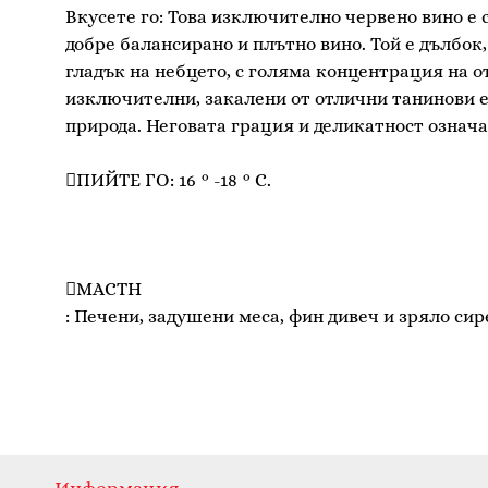
Вкусете го: Това изключително червено вино е 
добре балансирано и плътно вино. Той е дълбок, 
гладък на небцето, с голяма концентрация на о
изключителни, закалени от отлични танинови е
природа. Неговата грация и деликатност означав
ПИЙТЕ ГО: 16 ° -18 ° C.
MACTH
: Печени, задушени меса, фин дивеч и зряло сир