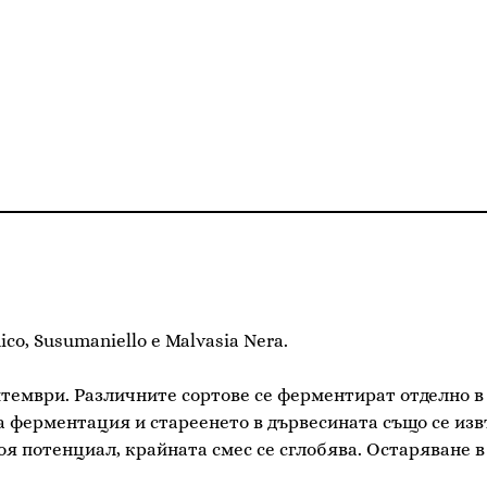
nico, Susumaniello e Malvasia Nera.
ептември. Различните сортове се ферментират отделно 
а ферментация и стареенето в дървесината също се изв
оя потенциал, крайната смес се сглобява. Остаряване в