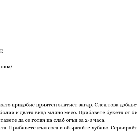
DE
аноз/
като придобие приятен златист загар. След това добаве
болии и двата вида мляно месо. Прибавете букета от би
авете да се готви на слаб огън за 2-3 часа.
та. Прибавете към соса и объркайте хубаво. Сервирайт