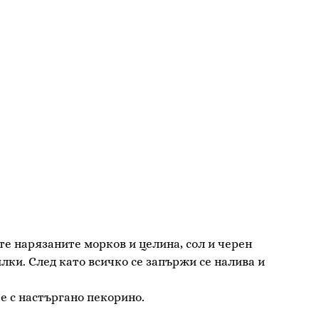
те нарязаните морков и целина, сол и черен
лки. След като всичко се запържи се налива и
е с настъргано пекорино.