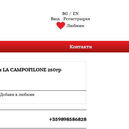
BG
/
EN
Вход
Регистрация
Любими
Контакти
 LA CAMPOFILONE 250гр
Добави в любими
+359898586828