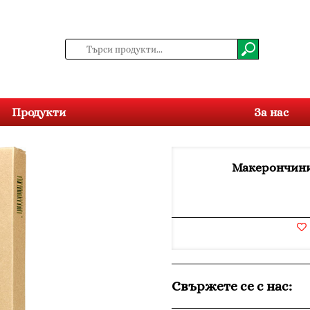
Продукти
За нас
Макерончини
Свържете се с нас: