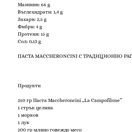
Мазнини: 66 g
Въглехидрати: 1,4 g
Захари: 2,5 g
Фибри: 4 g
Протеин: 15 g
Сол: 0,13 g
ПАСТА MACCHERONCINI С ТРАДИЦИОННО РА
Продукти
250 гр Паста Maccheroncini „La Campofilone”
1 стрък целина
1 морков
1 лук
200 гр мляно говеждо месо