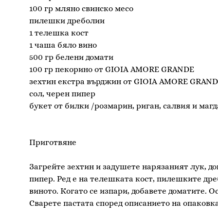
100 гр мляно свинско месо
пилешки дреболии
1 телешка кост
1 чаша бяло вино
500 гр белени домати
100 гр пекорино от GIOIA AMORE GRANDE
зехтин екстра върджин от GIOIA AMORE GRAN
сол, черен пипер
букет от билки /розмарин, риган, салвия и магд
Приготвяне
Загрейте зехтин и задушете нарязаният лук, до
пипер. Ред е на телешката кост, пилешките дре
виното. Когато се изпари, добавете доматите. Ост
Сварете пастата според описанието на опаковка