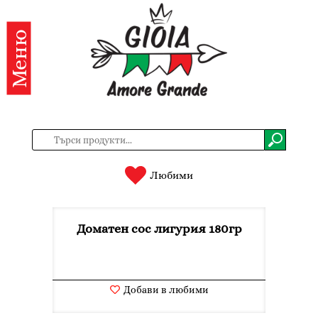
Меню
Категории
Продукти
За
нас
Контакти
Любими
Вход
Доматен сос лигурия 180гр
Регистрация
BG
EN
Добави в любими