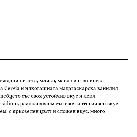
глеждани пилета, мляко, масло и планинска
 на Cervia и някогашната мадагаскарска ванилия
небцето със своя устойчив вкус и леки
residium, разпознаваем със своя интензивен вкус
ем, с яркозелен цвят и сложен вкус, много