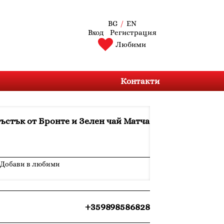
BG
/
EN
Вход
Регистрация
Любими
Контакти
ъстък от Бронте и Зелен чай Матча
Добави в любими
+359898586828