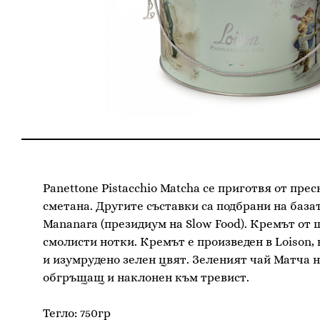
Panettone Pistacchio Matcha се приготвя от пре
сметана. Другите съставки са подбрани на база
Mananara (президиум на Slow Food). Кремът от 
смолисти нотки. Кремът е произведен в Loison, 
и изумрудено зелен цвят. Зеленият чай Матча на
обгръщащ и наклонен към тревист.