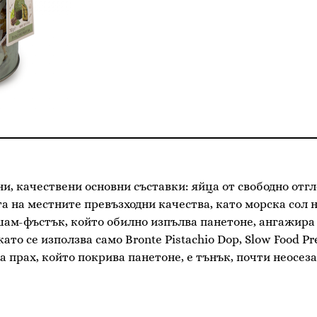
сни, качествени основни съставки: яйца от свободно от
та на местните превъзходни качества, като морска сол
шам-фъстък, който обилно изпълва панетоне, ангажира 
като се използва само Bronte Pistachio Dop, Slow Food P
 прах, който покрива панетоне, е тънък, почти неосеза