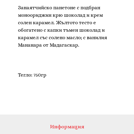
Занаятчийско панетоне с подбран
моноориджин крю шоколад и крем
солен карамел. Жълтото тесто е
обогатено с капки тъмен шоколад и
карамел със солено масло; с ванилия
Мананара от Мадагаскар.
Информация