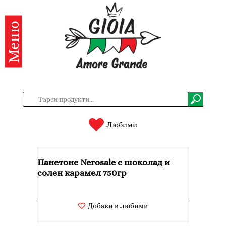
Меню
Категории
Продукти
За
нас
Контакти
Любими
Вход
Панетоне Nerosale с шоколад и
Регистрация
солен карамел 750гр
BG
EN
Добави в любими