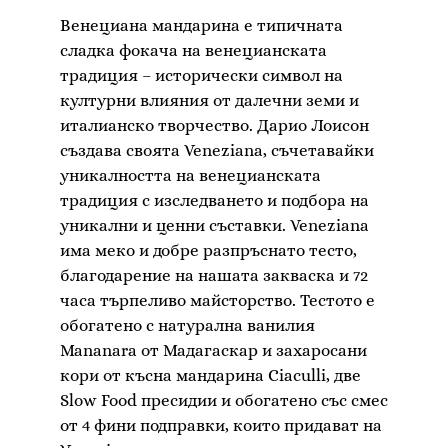
Венециана мандарина е типичната
сладка фокача на венецианската
традиция – исторически символ на
културни влияния от далечни земи и
италианско творчество. Дарио Лоисон
създава своята Veneziana, съчетавайки
уникалността на венецианската
традиция с изследването и подбора на
уникални и ценни съставки. Veneziana
има меко и добре разпръснато тесто,
благодарение на нашата закваска и 72
часа търпеливо майсторство. Тестото е
обогатено с натурална ванилия
Mananara от Мадагаскар и захаросани
кори от късна мандарина Ciaculli, две
Slow Food пресидии и обогатено със смес
от 4 фини подправки, които придават на