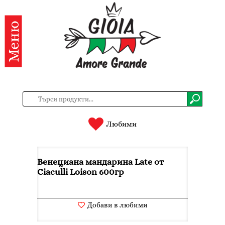
Меню
Категории
Продукти
За
нас
Контакти
Любими
Вход
Венециана мандарина Late от
Регистрация
Ciaculli Loison 600гр
BG
EN
Добави в любими