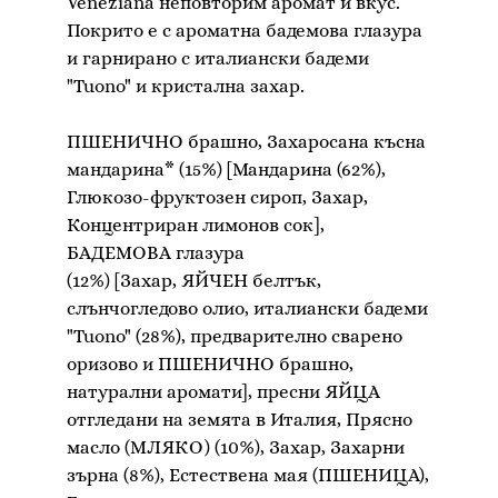
Veneziana неповторим аромат и вкус.
Покрито е с ароматна бадемова глазура
и гарнирано с италиански бадеми
"Tuono" и кристална захар.
ПШЕНИЧНО брашно, Захаросана късна
мандарина* (15%) [Мандарина (62%),
Глюкозо-фруктозен сироп, Захар,
Концентриран лимонов сок],
БАДЕМОВА глазура
(12%) [Захар, ЯЙЧЕН белтък,
слънчогледово олио, италиански бадеми
"Tuono" (28%), предварително сварено
оризово и ПШЕНИЧНО брашно,
натурални аромати], пресни ЯЙЦА
отгледани на земята в Италия, Прясно
масло (МЛЯКО) (10%), Захар, Захарни
зърна (8%), Естествена мая (ПШЕНИЦА),