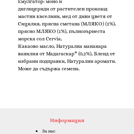
Емулгатор: моно и
диглицериди от растителен произход
мастни киселини, мед от диви цветя от
Сицилия, прясна сметана (МЛЯКО) (2%),
прясно МЛЯКО (1%), пълнозърнеста
морска сол Cervia,
Какаово масло, Натурална мананара
ванилия от Мадагаскар* (0,2%), Бленд от
избрани подправки, Натурални аромати.
Информация
За нас