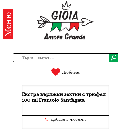
Меню
Категории
Продукти
За
нас
Контакти
Любими
Вход
Екстра върджин зехтин с трюфел
Регистрация
100 ml Frantoio Sant'Agata
BG
EN
Добави в любими