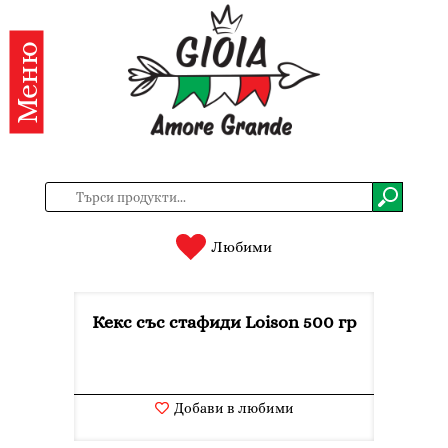
Меню
Категории
Продукти
За
нас
Контакти
Любими
Вход
Кекс със стафиди Loison 500 гр
Регистрация
BG
EN
Добави в любими