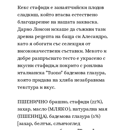
Кекс стафиди е занаятчийски плодов
сладкиш, който втасва естествено
благодарение на нашата закваска.
Дарио Лоисон искаше да съживи тази
древна рецепта на баща си Алесандро,
като я обогати със селекция от
висококачествени съставки. Мекото и
добре разпръснато тесто е украсено с
вкусни стафиди,и покрито с ронлива
италианска "Tuono" бадемова глазура,
която придава на хляба незабравима
текстура и вкус.
ПШЕНИЧНО брашно, стафиди (22%),
захар, масло (МЛЯКО), натурална мая
(ПШЕНИЦА), бадемова глазура (5%)
[захар, белтък, слънчоглед