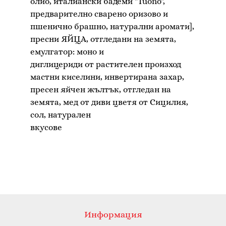
олио, италиански бадеми "Tuono",
предварително сварено оризово и
пшенично брашно, натурални аромати],
пресни ЯЙЦА, отгледани на земята,
емулгатор: моно и
диглицериди от растителен произход
мастни киселини, инвертирана захар,
пресен яйчен жълтък, отгледан на
земята, мед от диви цветя от Сицилия,
сол, натурален
Информация