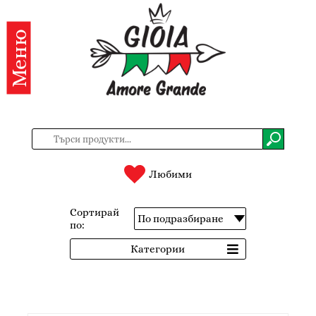
Меню
Категории
Продукти
За
нас
Контакти
Любими
Вход
Сортирай
по:
Регистрация
Категории
BG
EN