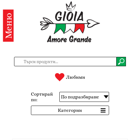
Меню
Категории
Продукти
За
нас
Контакти
Любими
Вход
Сортирай
по:
Регистрация
Категории
BG
EN