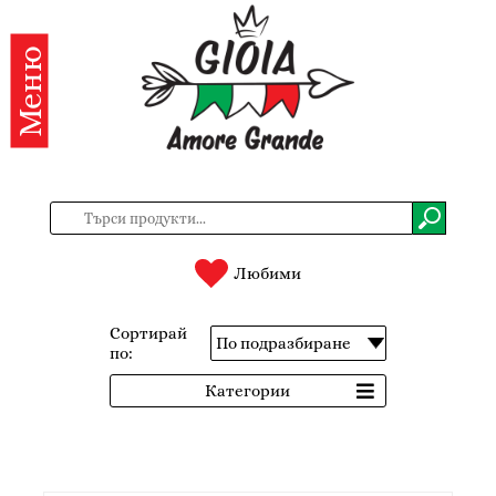
Меню
Категории
Продукти
За
нас
Контакти
Любими
Вход
Сортирай
по:
Регистрация
Категории
BG
EN